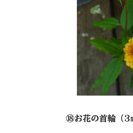
⑱お花の首輪（3㎜