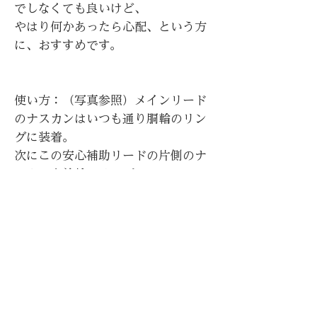
でしなくても良いけど、
やはり何かあったら心配、という方
に、おすすめです。
使い方：（写真参照）メインリード
のナスカンはいつも通り胴輪のリン
グに装着。
次にこの安心補助リードの片側のナ
スカンを首輪のリングに、
もう片側のナスカンをリードのナス
カンの回転リング部に装着します。
これでO.K.！
怖がりの子が急に後ずさりして胴輪
がすっぽ抜けたり、力の強い子が急
激に引っ張って