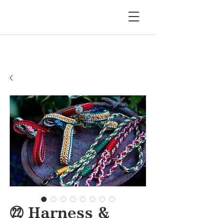
㉒ Harness &